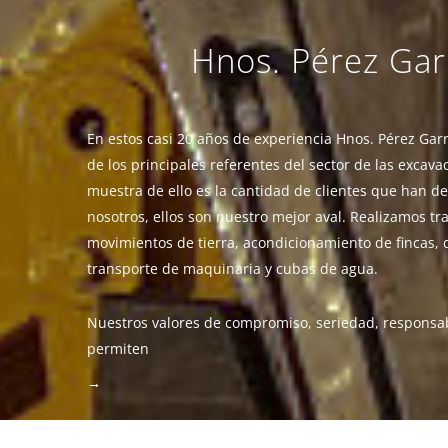
Hnos. Pérez Gar
En estos casi 20 años de experiencia Hnos. Pérez Ga
de los principales referentes del sector de las excav
muestra de ello es la cantidad de clientes que han d
nosotros, ellos son nuestro mejor aval. Realizamos tr
movimientos de tierra, acondicionamiento de fincas, 
transporte de maquinaria y cubas de agua.
Nuestros valores de compromiso, seriedad, responsabi
permiten
→