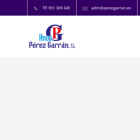
Tlf: 951 309 345
adm@perezgarran.es